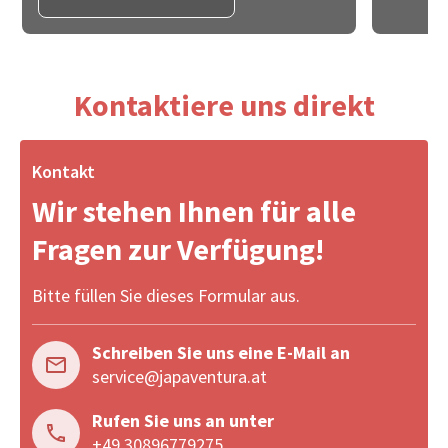
Kontaktiere uns direkt
Kontakt
Wir stehen Ihnen für alle
Fragen zur Verfügung!
Bitte füllen Sie dieses Formular aus.
Schreiben Sie uns eine E-Mail an
service@japaventura.at
Rufen Sie uns an unter
+49 30896779275