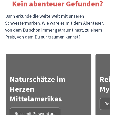
Kein abenteuer Gefunden?
Dann erkunde die weite Welt mit unseren
Schwestermarken. Wie wäre es mit dem Abenteuer,
von dem Du schon immer geträumt hast, zu einem
Preis, von dem Du nur träumen kannst?
Naturschätze im
Reis
Herzen
Myth
Mittelamerikas
Reise
Reise mit Puraventura