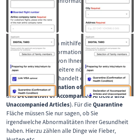
von uns gegebenen Informationen kopieren und
einfügen.
Da Sie nun die Daten mithilfe der von uns
bereitgestellten Informationen kopiert haben,
können Sie auf den von Ihnen erstellten Eintrag
drücken, um dann weitere nötige Informationen
auszufüllen. Hierbei handelt es sich um die
Quarantine (Confirmation of Health Condition
und
Declaration of Accompanied Articles and
Unaccompanied Articles
). Für die
Quarantine
Fläche müssen Sie nur sagen, ob Sie
irgendwelche Abnormalitäten Ihrer Gesundheit
haben. Hierzu zählen alle Dinge wie Fieber,
Husten etc.