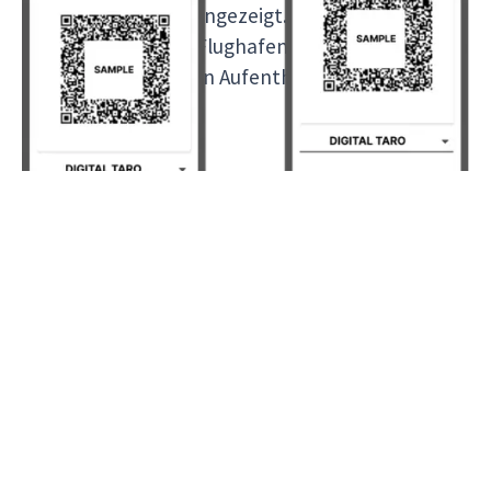
Ihnen ein QR Code angezeigt. Diesen müssen Sie
bei der Einreise am Flughafen scannen lassen, um
ohne Probleme Ihren Aufenthalt genießen zu
können.