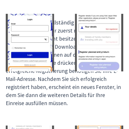
Bevor Sie die App vollständig nutzen können,
müssen Sie sich dafür zuerst registrieren, sofern
Sie noch kein Account besitzen. Dies machen Sie,
indem Sie nach dem Download der App und
anschließendem Öffnen auf die "Sign up for a
new Account" Fläche drücken. Für eine
erfolgreiche Registrierung benötigen Sie Ihre E-
Mail-Adresse. Nachdem Sie sich erfolgreich
registriert haben, erscheint ein neues Fenster, in
dem Sie dann die weiteren Details für Ihre
Einreise ausfüllen müssen.