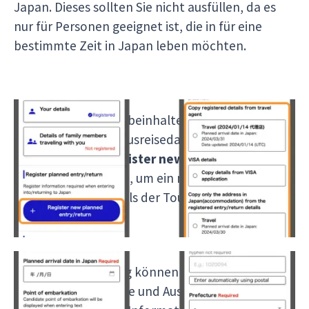
Japan. Dieses sollten Sie nicht ausfüllen, da es
nur für Personen geeignet ist, die in für eine
bestimmte Zeit in Japan leben möchten.
Der nächste Schritt beinhaltet die Registrierung
Ihrer Einreise- und Ausreisedaten. Dafür drücken
Sie bitte auf die
Register new planned
entry/return
Fläche, um ein neues Fenster zu
öffnen und die Details der Tour einzutragen
Bei der Registrierung können Sie einfach die
Daten für die Einreise und Ausreise mithilfe der