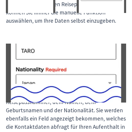
Kamerafunktion Ihren Reisepass nicht erkennen,
können Sie immer die manuelle Funktion
auswählen, um Ihre Daten selbst einzugeben.
Sollten Sie die Daten manuell eingeben wollen,
werden Ihnen verschiedene Zeilen wieder
angezeigt, dazu gehören die Pflichtfelder,
welche Sie ausfüllen müssen und optionale
Felder, die Sie nach Belieben frei lassen können.
Die Pflichtfelder bestehen aus der
Reisepassnummer, dem Namen, dem
Geburtsnamen und der Nationalität. Sie werden
ebenfalls ein Feld angezeigt bekommen, welches
die Kontaktdaten abfragt für Ihren Aufenthalt in