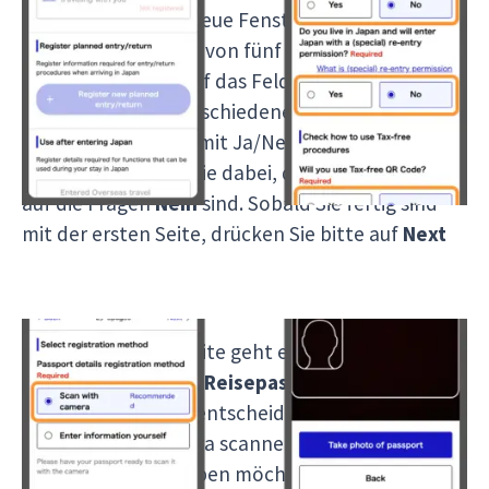
Nachdem sich das neue Fenster geöffnet hat,
wird Ihnen die erste von fünf Seiten angezeigt.
Drücken Sie bitte auf das Feld
Your Details
worauf Sie dann verschiedene Fragen angezeigt
bekommen, die Sie mit Ja/Nein beantworten
müssen. Beachten Sie dabei, dass die Anworten
auf die Fragen
Nein
sind. Sobald Sie fertig sind
mit der ersten Seite, drücken Sie bitte auf
Next
Auf der nächsten Seite geht es dann um die
Registrierung Ihrer Reisepassinformationen
.
Hierbei können Sie entscheiden, ob Sie diese
mithilfe Ihrer Kamera scannen lassen wollen
oder manuell eingeben möchten. Sollte die