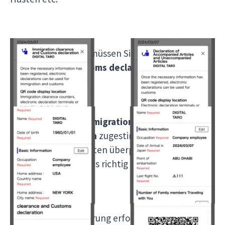
Kurz vor dem Ende müssen Sie den
Immigration
clearance and customs declaration
zustimmen.
Nachdem Sie der
Immigration clearance and
customs declaration
zugestimmt haben, müssen
Sie nur noch Ihre Daten überprüfen und
bestätigen, dass alles richtig ist.
Sobald die Registrierung erfolgreich war, wird