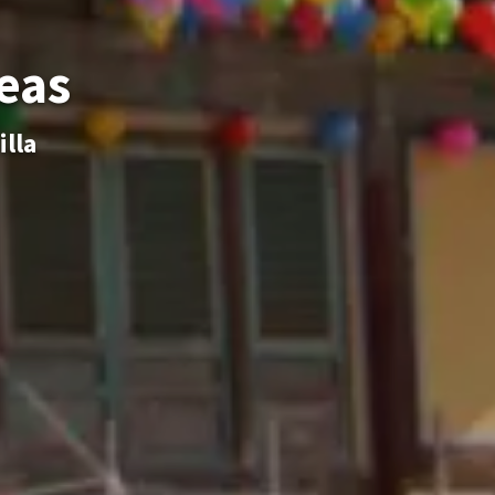
eas
illa