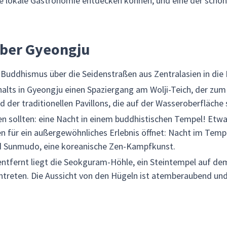
die lokale Gastronomie entdecken können, und eine der schö
über Gyeongju
Buddhismus über die Seidenstraßen aus Zentralasien in die 
alts in Gyeongju einen Spaziergang am Wolji-Teich, der zum
d der traditionellen Pavillons, die auf der Wasseroberfläche
ssen sollten: eine Nacht in einem buddhistischen Tempel! Etw
en für ein außergewöhnliches Erlebnis öffnet: Nacht im Tem
d Sunmudo, eine koreanische Zen-Kampfkunst.
ntfernt liegt die Seokguram-Höhle, ein Steintempel auf de
intreten. Die Aussicht von den Hügeln ist atemberaubend und