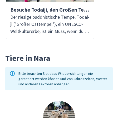
Besuche Todaiji, den Großen Tempel des Ostens
Der riesige buddhistische Tempel Todai-
ji ("Großer Osttempel"), ein UNESCO-
Weltkulturerbe, ist ein Muss, wenn du in
Nara bist.Sein fast 30 Meter hohes Tor,
Nandaimon, wird dich sofort mit
seinem fantastischen architektonischen
Tiere in Nara
Denkmal beeindrucken. Betrete den
Daibutsu-den, den Haupttempel, der als
eines der größten Holzgebäude der
Bitte beachten Sie, dass Wildtiersichtungen nie
garantiert werden können und von Jahreszeiten, Wetter
Welt gilt. Im Inneren wirst du die
und anderen Faktoren abhängen.
gigantische Bronzestatue des Buddha
Vairocana ("der strahlende All") sehen,
die über 15 Meter hoch ist.