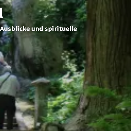
l
usblicke und spirituelle