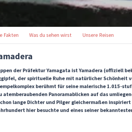
e Fakten
Was du sehen wirst
Unsere Reisen
Yamadera
ppen der Präfektur Yamagata ist Yamadera (offiziell bek
ipfel, der spirituelle Ruhe mit natürlicher Schönheit 
e Tempelkomplex berühmt für seine malerische 1.015-stuf
zu atemberaubenden Panoramablicken auf das umliegende
chon lange Dichter und Pilger gleichermaßen inspiriert
ahrhundert hier besuchte und eines seiner bekanntesten