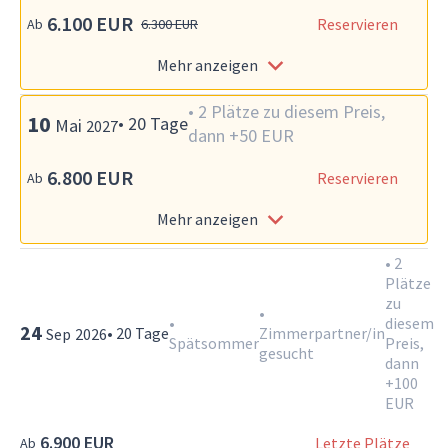
6.100 EUR
Reservieren
Ab
6.300 EUR
Mehr anzeigen
•
2 Plätze zu diesem Preis,
10
•
20
Tage
Mai
2027
dann +50 EUR
6.800 EUR
Reservieren
Ab
Mehr anzeigen
•
2
Plätze
zu
•
•
diesem
24
•
20
Tage
Zimmerpartner/in
Sep
2026
Spätsommer
Preis,
gesucht
dann
+100
EUR
6.900 EUR
Letzte Plätze
Ab