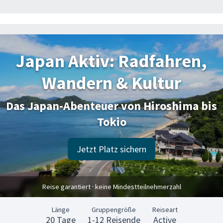
Japan Aktiv: Radfahren,
Wandern & Kultur
Das Japan-Abenteuer von Hiroshima bis
Tokio
Jetzt Platz sichern
Reise garantiert · keine Mindestteilnehmerzahl
Länge
Gruppengröße
Reiseart
20 Tage
1-12 Reisende
Active