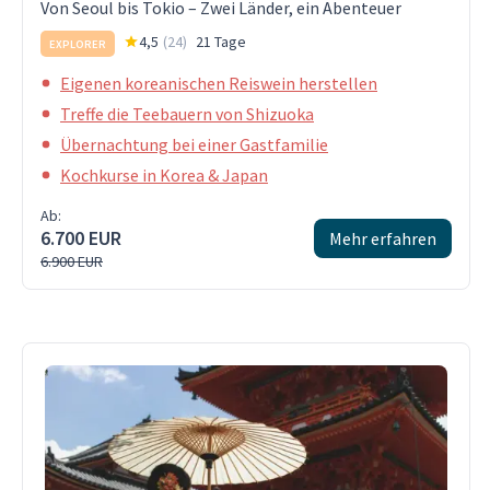
Von Seoul bis Tokio – Zwei Länder, ein Abenteuer
4,5
(
24
)
21 Tage
EXPLORER
Eigenen koreanischen Reiswein herstellen
Treffe die Teebauern von Shizuoka
Übernachtung bei einer Gastfamilie
Kochkurse in Korea & Japan
Ab:
6.700 EUR
Mehr erfahren
6.900 EUR