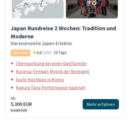
+8
Japan Rundreise 2 Wochen: Tradition und
Moderne
Das essenzielle Japan-Erlebnis
4,6
(
330
)
16 Tage
EXPLORER
Übernachtung bei einer Gastfamilie
Kurama-Tempel: Mystik der Bergwelt
Sushi-Kochkurs in Kyoto
Kagura Tanz Performance hautnah
Ab:
5.300 EUR
Mehr erfahren
5.500 EUR