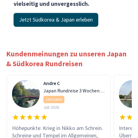
vielseitig und unvergesslich.
Jetzt Südkorea & Japan erleben
Kundenmeinungen zu unseren Japan
& Südkorea Rundreisen
Andre C
Japan Rundreise 3 Wochen: Goldene Route Plus
EXPLORER
Juli 2026
Höhepunkte: Krieg in Nikko am Schrein.
Interess
Schreine und Tempel im Allgemeinen,
Übernac