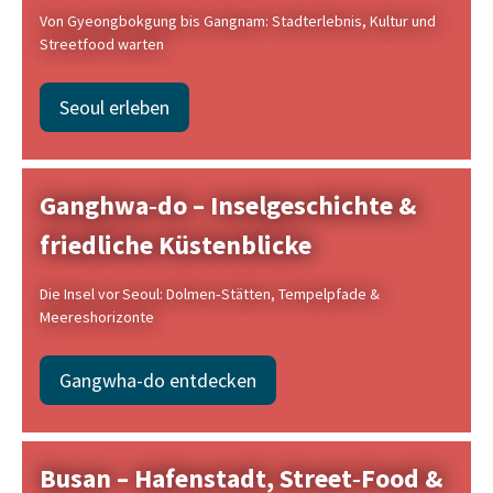
Von Gyeongbokgung bis Gangnam: Stadterlebnis, Kultur und
Streetfood warten
Seoul erleben
Ganghwa‑do – Inselgeschichte &
friedliche Küstenblicke
Die Insel vor Seoul: Dolmen‑Stätten, Tempelpfade &
Meereshorizonte
Gangwha-do entdecken
Busan – Hafenstadt, Street‑Food &