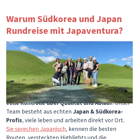
Warum Südkorea und Japan
Rundreise mit Japaventura?
Seit über 2019 lassen wir
Japan & Südkorea-
Träume Wirklichkeit
werden – mit Herz,
Erfahrung und echter Leidenschaft. Wir
organisieren jede Reise selbst
ohne
Zwischenhändler
und können dir so nicht nur
rund
10 % günstigere Preise
bieten, sondern auch
volle Kontrolle über Qualität und Ablauf
. Unser
Team besteht aus echten
Japan & Südkorea-
Profis
, viele leben und arbeiten direkt vor Ort.
Sie sprechen Japanisch
, kennen die besten
Routen, versteckten Highlights und die