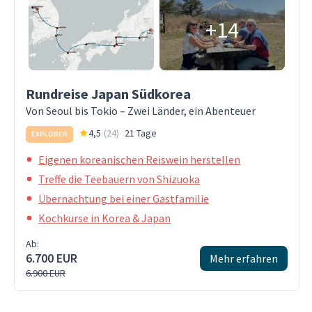
+14
Rundreise Japan Südkorea
Von Seoul bis Tokio – Zwei Länder, ein Abenteuer
4,5
(
24
)
21 Tage
EXPLORER
Eigenen koreanischen Reiswein herstellen
Treffe die Teebauern von Shizuoka
Übernachtung bei einer Gastfamilie
Kochkurse in Korea & Japan
Ab:
6.700 EUR
Mehr erfahren
6.900 EUR