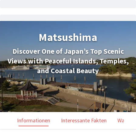
Matsushima
Discover One of Japan’s Top Scenic
Views with Peaceful Islands, Temples,
and Coastal Beauty
Informationen
Interessante Fakten
Was du 